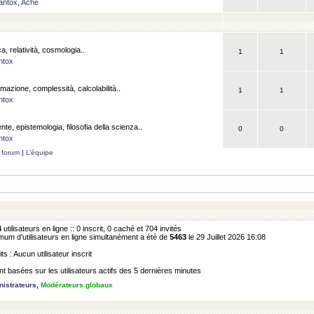
antox
,
Ache
a, relatività, cosmologia..
1
1
ntox
rmazione, complessità, calcolabilità..
1
1
ntox
ente, epistemologia, filosofia della scienza..
0
0
ntox
 forum
|
L’équipe
4
utilisateurs en ligne :: 0 inscrit, 0 caché et 704 invités
m d’utilisateurs en ligne simultanément a été de
5463
le 29 Juillet 2026 16:08
its : Aucun utilisateur inscrit
 basées sur les utilisateurs actifs des 5 dernières minutes
istrateurs
,
Modérateurs globaux