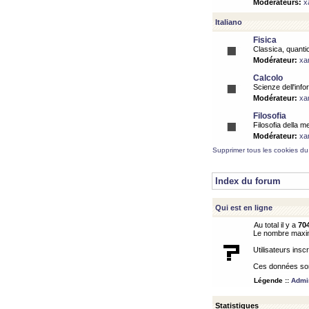
Modérateurs:
x
Italiano
Fisica
Classica, quantic
Modérateur:
xa
Calcolo
Scienze dell'info
Modérateur:
xa
Filosofia
Filosofia della m
Modérateur:
xa
Supprimer tous les cookies du
Index du forum
Qui est en ligne
Au total il y a
70
Le nombre maximu
Utilisateurs inscr
Ces données sont
Légende ::
Admin
Statistiques