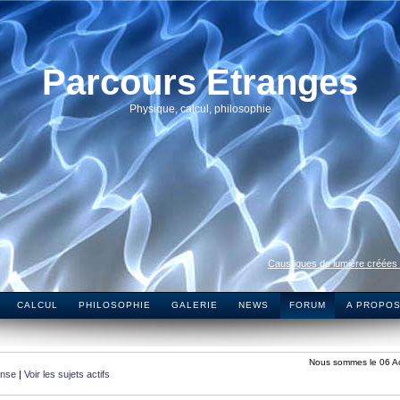
Parcours Etranges
Physique, calcul, philosophie
Caustiques de lumière créées
CALCUL
PHILOSOPHIE
GALERIE
NEWS
FORUM
A PROPO
Nous sommes le 06 A
onse
|
Voir les sujets actifs