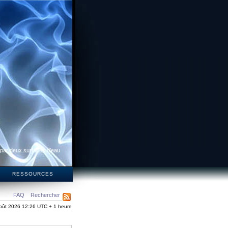
 par deux surfaces d’eau
S
RESSOURCES
FAQ
Rechercher
oût 2026 12:26 UTC + 1 heure