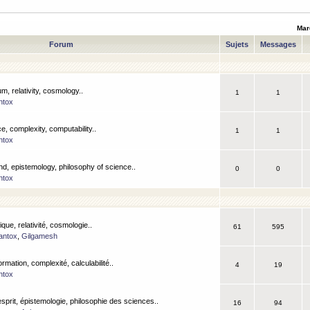
Mar
Forum
Sujets
Messages
m, relativity, cosmology..
1
1
ntox
, complexity, computability..
1
1
ntox
nd, epistemology, philosophy of science..
0
0
ntox
que, relativité, cosmologie..
61
595
antox
,
Gilgamesh
ormation, complexité, calculabilité..
4
19
ntox
esprit, épistemologie, philosophie des sciences..
16
94