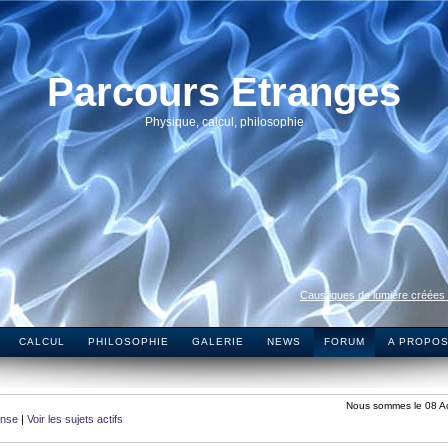
Parcours Etranges
Physique, calcul, philosophie
Caustiques de lumière créées
CALCUL
PHILOSOPHIE
GALERIE
NEWS
FORUM
A PROPO
Nous sommes le 08 A
onse
|
Voir les sujets actifs