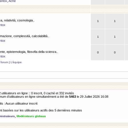
antox
,
Ache
a, relatività, cosmologia..
1
1
ntox
rmazione, complessità, calcolabilità..
1
1
ntox
ente, epistemologia, filosofia della scienza..
0
0
ntox
 forum
|
L’équipe
2
utilisateurs en ligne :: 0 inscrit, 0 caché et 332 invités
m d’utilisateurs en ligne simultanément a été de
5463
le 29 Juillet 2026 16:08
its : Aucun utilisateur inscrit
 basées sur les utilisateurs actifs des 5 dernières minutes
istrateurs
,
Modérateurs globaux