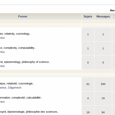
Mar
Forum
Sujets
Messages
m, relativity, cosmology..
1
1
ntox
, complexity, computability..
1
1
ntox
nd, epistemology, philosophy of science..
0
0
ntox
que, relativité, cosmologie..
61
595
antox
,
Gilgamesh
ormation, complexité, calculabilité..
4
19
ntox
esprit, épistemologie, philosophie des sciences..
16
94