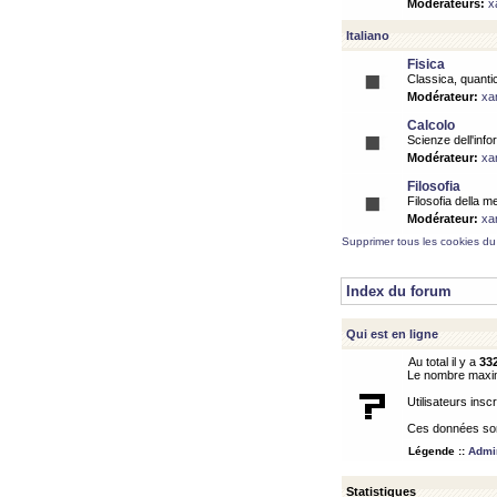
Modérateurs:
x
Italiano
Fisica
Classica, quantic
Modérateur:
xa
Calcolo
Scienze dell'info
Modérateur:
xa
Filosofia
Filosofia della m
Modérateur:
xa
Supprimer tous les cookies du
Index du forum
Qui est en ligne
Au total il y a
33
Le nombre maximu
Utilisateurs inscr
Ces données sont
Légende ::
Admin
Statistiques