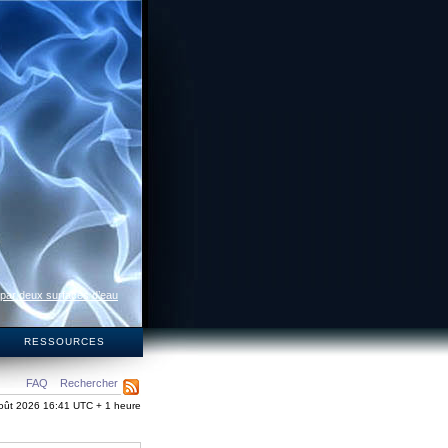
 par deux surfaces d’eau
S
RESSOURCES
FAQ
Rechercher
oût 2026 16:41 UTC + 1 heure