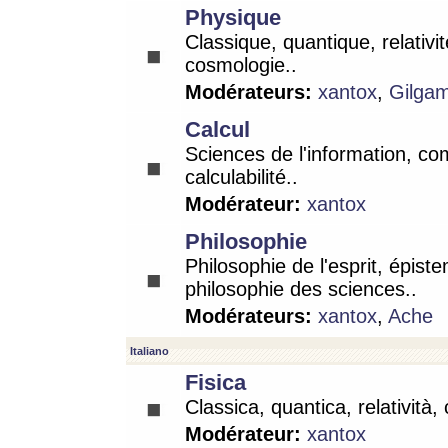
Physique
Classique, quantique, relativit
cosmologie..
Modérateurs:
xantox
,
Gilga
Calcul
Sciences de l'information, co
calculabilité..
Modérateur:
xantox
Philosophie
Philosophie de l'esprit, épist
philosophie des sciences..
Modérateurs:
xantox
,
Ache
Italiano
Fisica
Classica, quantica, relatività,
Modérateur:
xantox