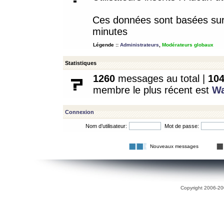
Ces données sont basées sur l
minutes
Légende ::
Administrateurs
,
Modérateurs globaux
Statistiques
1260
messages au total |
10
membre le plus récent est
W
Connexion
Nom d’utilisateur:
Mot de passe:
Nouveaux messages
Copyright 2006-200