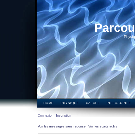
Parcou
Physiq
HOME
PHYSIQUE
CALCUL
PHILOSOPHIE
Connexion
Inscription
Voir les messages sans réponse
|
Voir les sujets actifs