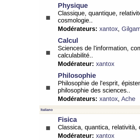
Physique
Classique, quantique, relativit
cosmologie..
Modérateurs:
xantox
,
Gilga
Calcul
Sciences de l'information, co
calculabilité..
Modérateur:
xantox
Philosophie
Philosophie de l'esprit, épist
philosophie des sciences..
Modérateurs:
xantox
,
Ache
Italiano
Fisica
Classica, quantica, relatività,
Modérateur:
xantox