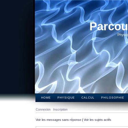
Parcou
Physiq
HOME
PHYSIQUE
CALCUL
PHILOSOPHIE
Connexion
Inscription
Voir les messages sans réponse
|
Voir les sujets actifs