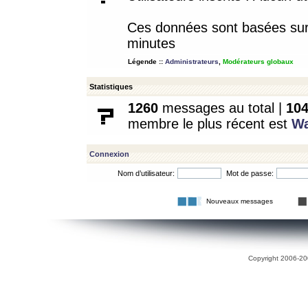
Ces données sont basées sur l
minutes
Légende ::
Administrateurs
,
Modérateurs globaux
Statistiques
1260
messages au total |
10
membre le plus récent est
W
Connexion
Nom d’utilisateur:
Mot de passe:
Nouveaux messages
Copyright 2006-200