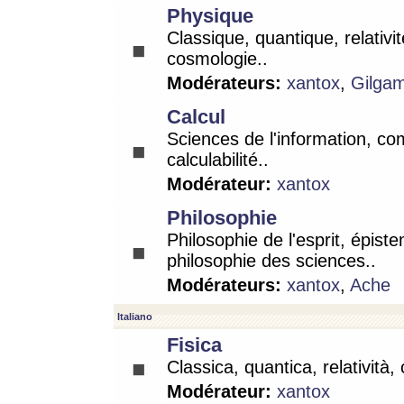
Physique
Classique, quantique, relativit
cosmologie..
Modérateurs:
xantox
,
Gilga
Calcul
Sciences de l'information, co
calculabilité..
Modérateur:
xantox
Philosophie
Philosophie de l'esprit, épist
philosophie des sciences..
Modérateurs:
xantox
,
Ache
Italiano
Fisica
Classica, quantica, relatività,
Modérateur:
xantox