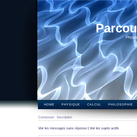
Parcou
Physiq
HOME
PHYSIQUE
CALCUL
PHILOSOPHIE
Connexion
Inscription
Voir les messages sans réponse
|
Voir les sujets actifs