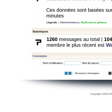
Ces données sont basées sur l
minutes
Légende ::
Administrateurs
,
Modérateurs globaux
Statistiques
1260
messages au total |
10
membre le plus récent est
W
Connexion
Nom d’utilisateur:
Mot de passe:
Nouveaux messages
Copyright 2006-200