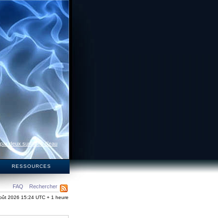
 par deux surfaces d’eau
S
RESSOURCES
FAQ
Rechercher
oût 2026 15:24 UTC + 1 heure