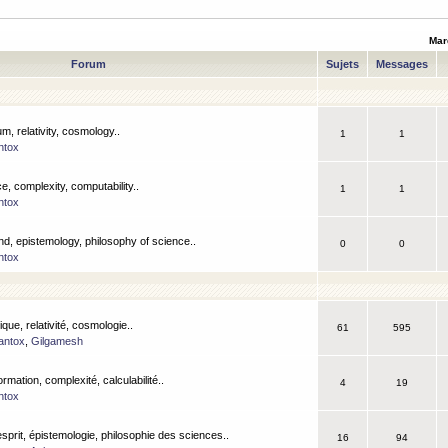
Mar
Forum
Sujets
Messages
m, relativity, cosmology..
1
1
ntox
, complexity, computability..
1
1
ntox
nd, epistemology, philosophy of science..
0
0
ntox
que, relativité, cosmologie..
61
595
antox
,
Gilgamesh
ormation, complexité, calculabilité..
4
19
ntox
esprit, épistemologie, philosophie des sciences..
16
94