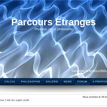
Parcours Etranges
Physique, calcul, philosophie
Caustiques de lumière créées
CALCUL
PHILOSOPHIE
GALERIE
NEWS
FORUM
A PROPO
Nous sommes le 09 A
onse
|
Voir les sujets actifs