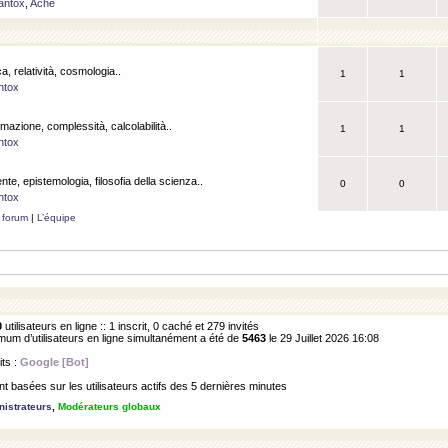
antox
,
Ache
a, relatività, cosmologia..
1
1
ntox
rmazione, complessità, calcolabilità..
1
1
ntox
ente, epistemologia, filosofia della scienza..
0
0
ntox
 forum
|
L’équipe
0
utilisateurs en ligne :: 1 inscrit, 0 caché et 279 invités
m d’utilisateurs en ligne simultanément a été de
5463
le 29 Juillet 2026 16:08
its :
Google [Bot]
 basées sur les utilisateurs actifs des 5 dernières minutes
istrateurs
,
Modérateurs globaux