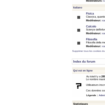
Modérateurs:
x
Italiano
Fisica
Classica, quantic
Modérateur:
xa
Calcolo
Scienze dell'info
Modérateur:
xa
Filosofia
Filosofia della m
Modérateur:
xa
Supprimer tous les cookies du
Index du forum
Qui est en ligne
Au total il y a
28
Le nombre maximu
Utilisateurs inscr
Ces données sont
Légende ::
Admin
Statistiques