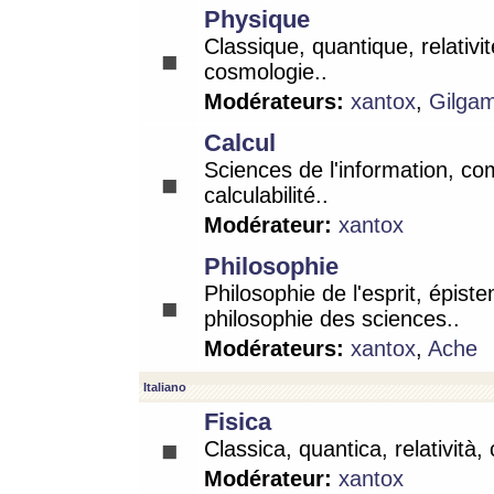
Physique
Classique, quantique, relativit
cosmologie..
Modérateurs:
xantox
,
Gilga
Calcul
Sciences de l'information, co
calculabilité..
Modérateur:
xantox
Philosophie
Philosophie de l'esprit, épist
philosophie des sciences..
Modérateurs:
xantox
,
Ache
Italiano
Fisica
Classica, quantica, relatività,
Modérateur:
xantox