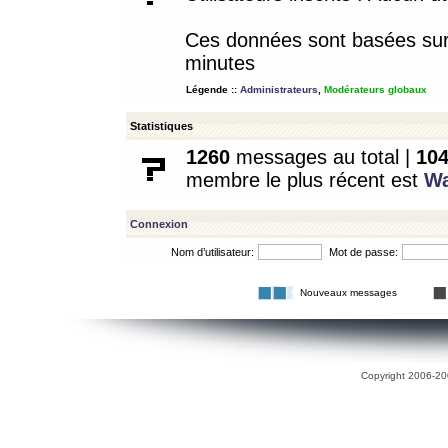
Ces données sont basées sur l
minutes
Légende ::
Administrateurs
,
Modérateurs globaux
Statistiques
1260
messages au total |
10
membre le plus récent est
W
Connexion
Nom d’utilisateur:
Mot de passe:
Nouveaux messages
Copyright 2006-200