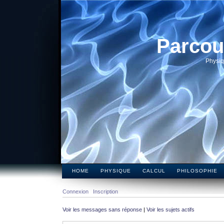
Parcou
Physiq
HOME
PHYSIQUE
CALCUL
PHILOSOPHIE
Connexion
Inscription
Voir les messages sans réponse
|
Voir les sujets actifs