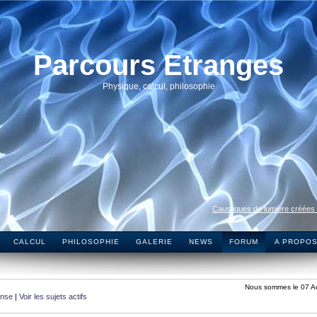
Parcours Etranges
Physique, calcul, philosophie
Caustiques de lumière créées
CALCUL
PHILOSOPHIE
GALERIE
NEWS
FORUM
A PROPO
Nous sommes le 07 A
onse
|
Voir les sujets actifs