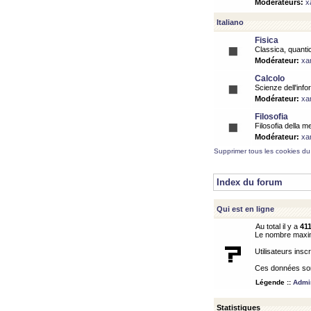
Modérateurs:
x
Italiano
Fisica
Classica, quantic
Modérateur:
xa
Calcolo
Scienze dell'info
Modérateur:
xa
Filosofia
Filosofia della m
Modérateur:
xa
Supprimer tous les cookies du
Index du forum
Qui est en ligne
Au total il y a
41
Le nombre maximu
Utilisateurs inscr
Ces données sont
Légende ::
Admin
Statistiques