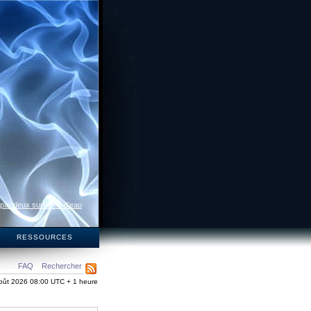
 par deux surfaces d’eau
S
RESSOURCES
FAQ
Rechercher
oût 2026 08:00 UTC + 1 heure