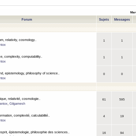
Mar
Forum
Sujets
Messages
m, relativity, cosmology..
1
1
ntox
, complexity, computability..
1
1
ntox
nd, epistemology, philosophy of science..
0
0
ntox
que, relativité, cosmologie..
61
595
antox
,
Gilgamesh
ormation, complexité, calculabilité..
4
19
ntox
esprit, épistemologie, philosophie des sciences..
16
94