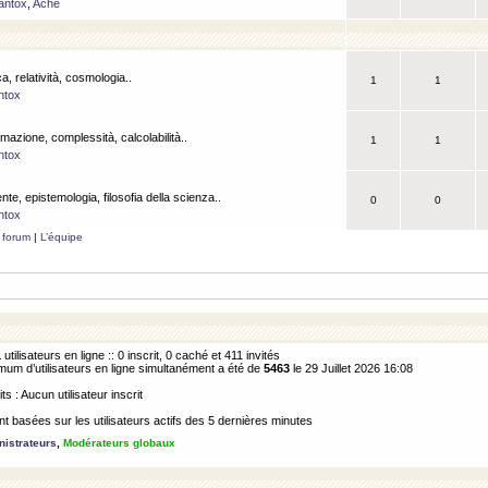
antox
,
Ache
a, relatività, cosmologia..
1
1
ntox
rmazione, complessità, calcolabilità..
1
1
ntox
ente, epistemologia, filosofia della scienza..
0
0
ntox
 forum
|
L’équipe
1
utilisateurs en ligne :: 0 inscrit, 0 caché et 411 invités
m d’utilisateurs en ligne simultanément a été de
5463
le 29 Juillet 2026 16:08
its : Aucun utilisateur inscrit
 basées sur les utilisateurs actifs des 5 dernières minutes
istrateurs
,
Modérateurs globaux