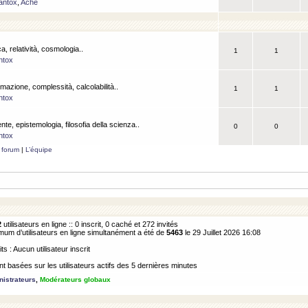
antox
,
Ache
a, relatività, cosmologia..
1
1
ntox
rmazione, complessità, calcolabilità..
1
1
ntox
ente, epistemologia, filosofia della scienza..
0
0
ntox
 forum
|
L’équipe
2
utilisateurs en ligne :: 0 inscrit, 0 caché et 272 invités
m d’utilisateurs en ligne simultanément a été de
5463
le 29 Juillet 2026 16:08
its : Aucun utilisateur inscrit
 basées sur les utilisateurs actifs des 5 dernières minutes
istrateurs
,
Modérateurs globaux