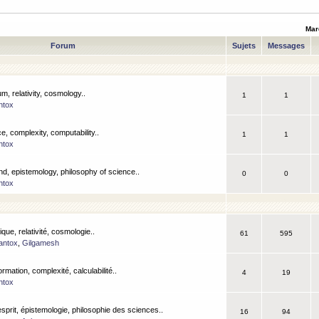
Mar
Forum
Sujets
Messages
m, relativity, cosmology..
1
1
ntox
, complexity, computability..
1
1
ntox
nd, epistemology, philosophy of science..
0
0
ntox
que, relativité, cosmologie..
61
595
antox
,
Gilgamesh
ormation, complexité, calculabilité..
4
19
ntox
esprit, épistemologie, philosophie des sciences..
16
94