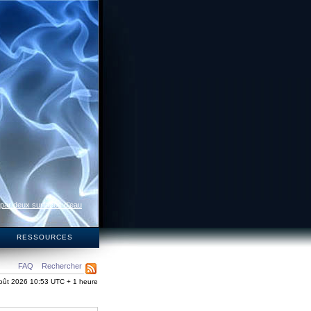
 par deux surfaces d’eau
S
RESSOURCES
FAQ
Rechercher
oût 2026 10:53 UTC + 1 heure