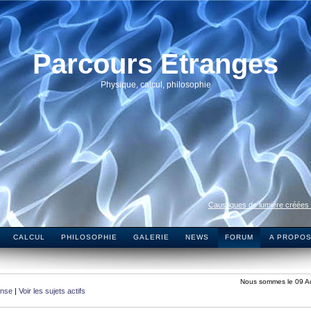
Parcours Etranges
Physique, calcul, philosophie
Caustiques de lumière créées
CALCUL
PHILOSOPHIE
GALERIE
NEWS
FORUM
A PROPO
Nous sommes le 09 A
onse
|
Voir les sujets actifs