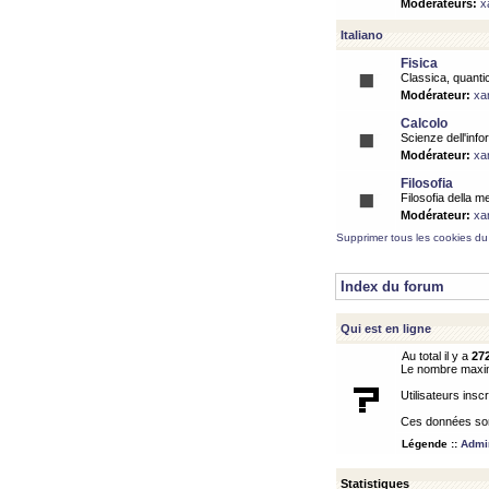
Modérateurs:
x
Italiano
Fisica
Classica, quantic
Modérateur:
xa
Calcolo
Scienze dell'info
Modérateur:
xa
Filosofia
Filosofia della m
Modérateur:
xa
Supprimer tous les cookies du
Index du forum
Qui est en ligne
Au total il y a
27
Le nombre maximu
Utilisateurs inscr
Ces données sont
Légende ::
Admin
Statistiques