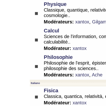
Physique
Classique, quantique, relativit
cosmologie..
Modérateurs:
xantox
,
Gilga
Calcul
Sciences de l'information, co
calculabilité..
Modérateur:
xantox
Philosophie
Philosophie de l'esprit, épist
philosophie des sciences..
Modérateurs:
xantox
,
Ache
Italiano
Fisica
Classica, quantica, relatività,
Modérateur:
xantox