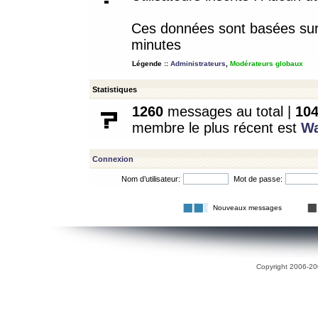
Ces données sont basées sur l
minutes
Légende ::
Administrateurs
,
Modérateurs globaux
Statistiques
1260
messages au total |
10
membre le plus récent est
W
Connexion
Nom d’utilisateur:
Mot de passe:
Nouveaux messages
Copyright 2006-200