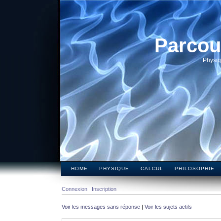
Parcou
Physiq
HOME
PHYSIQUE
CALCUL
PHILOSOPHIE
Connexion
Inscription
Voir les messages sans réponse
|
Voir les sujets actifs