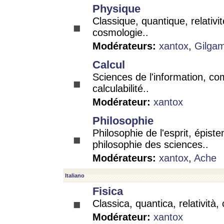
Physique
Classique, quantique, relativit
cosmologie..
Modérateurs:
xantox
,
Gilga
Calcul
Sciences de l'information, co
calculabilité..
Modérateur:
xantox
Philosophie
Philosophie de l'esprit, épist
philosophie des sciences..
Modérateurs:
xantox
,
Ache
Italiano
Fisica
Classica, quantica, relatività,
Modérateur:
xantox