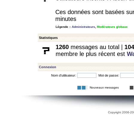
Ces données sont basées sur l
minutes
Légende ::
Administrateurs
,
Modérateurs globaux
Statistiques
1260
messages au total |
10
membre le plus récent est
W
Connexion
Nom d’utilisateur:
Mot de passe:
Nouveaux messages
Copyright 2006-200