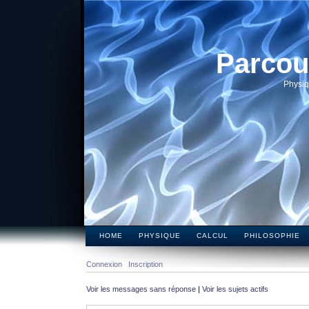
Parcou
Physiq
HOME
PHYSIQUE
CALCUL
PHILOSOPHIE
Connexion
Inscription
Voir les messages sans réponse
|
Voir les sujets actifs