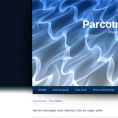
Parcou
Physiq
HOME
PHYSIQUE
CALCUL
PHILOSOPHIE
Connexion
Inscription
Voir les messages sans réponse
|
Voir les sujets actifs