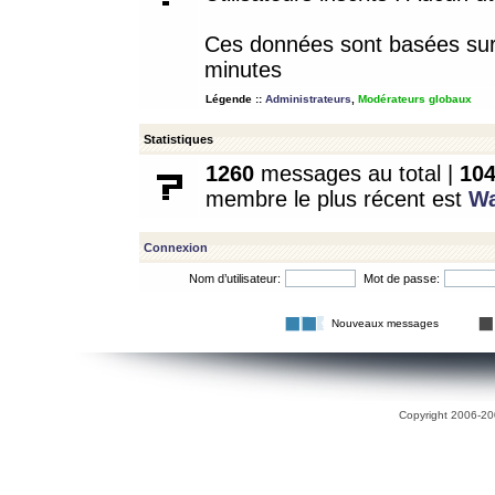
Ces données sont basées sur l
minutes
Légende ::
Administrateurs
,
Modérateurs globaux
Statistiques
1260
messages au total |
10
membre le plus récent est
W
Connexion
Nom d’utilisateur:
Mot de passe:
Nouveaux messages
Copyright 2006-200