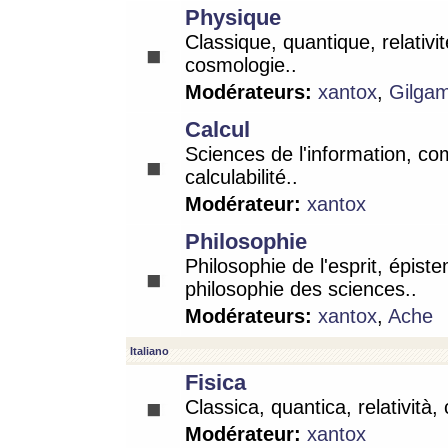
Physique
Classique, quantique, relativit
cosmologie..
Modérateurs:
xantox
,
Gilga
Calcul
Sciences de l'information, co
calculabilité..
Modérateur:
xantox
Philosophie
Philosophie de l'esprit, épist
philosophie des sciences..
Modérateurs:
xantox
,
Ache
Italiano
Fisica
Classica, quantica, relatività,
Modérateur:
xantox