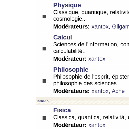
Physique
Classique, quantique, relativit
cosmologie..
Modérateurs:
xantox
,
Gilga
Calcul
Sciences de l'information, co
calculabilité..
Modérateur:
xantox
Philosophie
Philosophie de l'esprit, épist
philosophie des sciences..
Modérateurs:
xantox
,
Ache
Italiano
Fisica
Classica, quantica, relatività,
Modérateur:
xantox