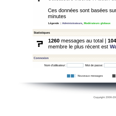
Ces données sont basées sur l
minutes
Légende ::
Administrateurs
,
Modérateurs globaux
Statistiques
1260
messages au total |
10
membre le plus récent est
W
Connexion
Nom d’utilisateur:
Mot de passe:
Nouveaux messages
Copyright 2006-200