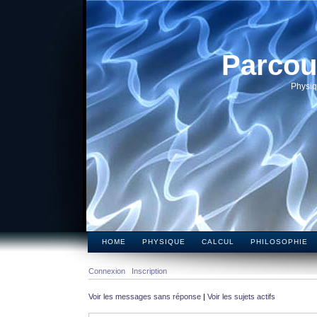
Parcou
Physiq
HOME
PHYSIQUE
CALCUL
PHILOSOPHIE
Connexion
Inscription
Voir les messages sans réponse
|
Voir les sujets actifs