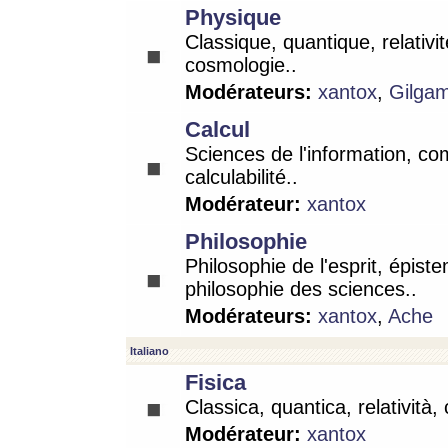
Physique
Classique, quantique, relativit
cosmologie..
Modérateurs:
xantox
,
Gilga
Calcul
Sciences de l'information, co
calculabilité..
Modérateur:
xantox
Philosophie
Philosophie de l'esprit, épist
philosophie des sciences..
Modérateurs:
xantox
,
Ache
Italiano
Fisica
Classica, quantica, relatività,
Modérateur:
xantox