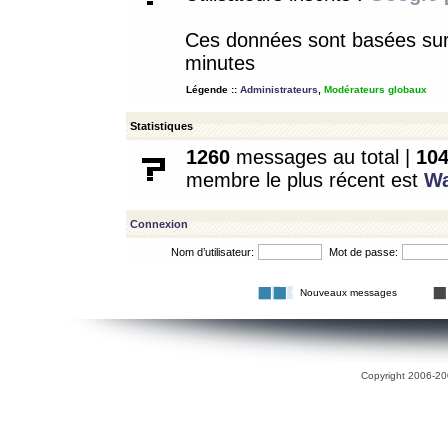
Ces données sont basées sur l
minutes
Légende ::
Administrateurs
,
Modérateurs globaux
Statistiques
1260
messages au total |
10
membre le plus récent est
W
Connexion
Nom d’utilisateur:
Mot de passe:
Nouveaux messages
Copyright 2006-200