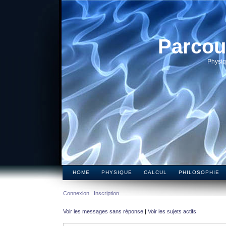
Parcou
Physiq
HOME
PHYSIQUE
CALCUL
PHILOSOPHIE
Connexion
Inscription
Voir les messages sans réponse
|
Voir les sujets actifs