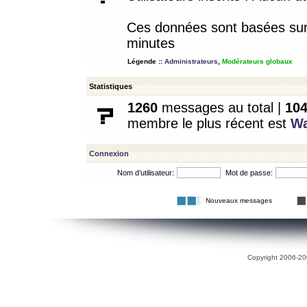
Ces données sont basées sur l
minutes
Légende ::
Administrateurs
,
Modérateurs globaux
Statistiques
1260
messages au total |
10
membre le plus récent est
W
Connexion
Nom d’utilisateur:
Mot de passe:
Nouveaux messages
Copyright 2006-200