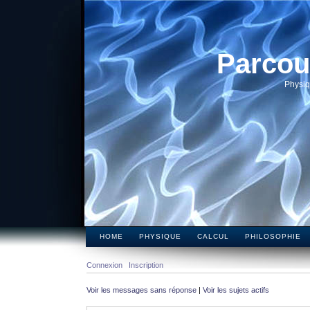
Parcou
Physiq
HOME
PHYSIQUE
CALCUL
PHILOSOPHIE
Connexion
Inscription
Voir les messages sans réponse
|
Voir les sujets actifs