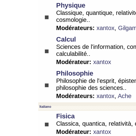
Physique
Classique, quantique, relativit
cosmologie..
Modérateurs:
xantox
,
Gilga
Calcul
Sciences de l'information, co
calculabilité..
Modérateur:
xantox
Philosophie
Philosophie de l'esprit, épist
philosophie des sciences..
Modérateurs:
xantox
,
Ache
Italiano
Fisica
Classica, quantica, relatività,
Modérateur:
xantox