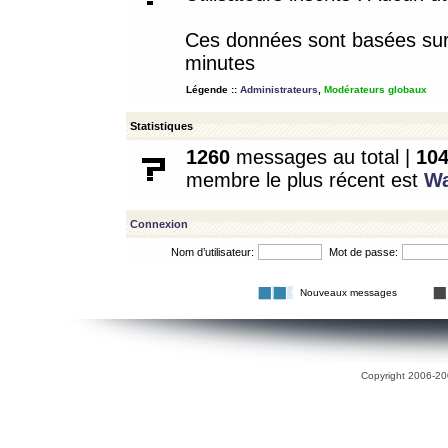
Ces données sont basées sur l
minutes
Légende ::
Administrateurs
,
Modérateurs globaux
Statistiques
1260
messages au total |
10
membre le plus récent est
W
Connexion
Nom d’utilisateur:
Mot de passe:
Nouveaux messages
Copyright 2006-200