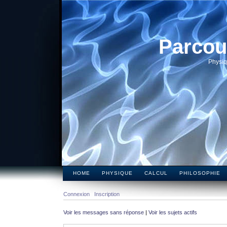
Parcou
Physiq
HOME
PHYSIQUE
CALCUL
PHILOSOPHIE
Connexion
Inscription
Voir les messages sans réponse
|
Voir les sujets actifs