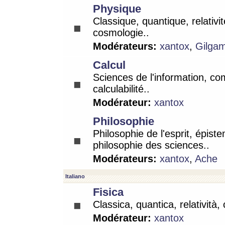
Physique
Classique, quantique, relativit
cosmologie..
Modérateurs:
xantox
,
Gilga
Calcul
Sciences de l'information, co
calculabilité..
Modérateur:
xantox
Philosophie
Philosophie de l'esprit, épist
philosophie des sciences..
Modérateurs:
xantox
,
Ache
Italiano
Fisica
Classica, quantica, relatività,
Modérateur:
xantox