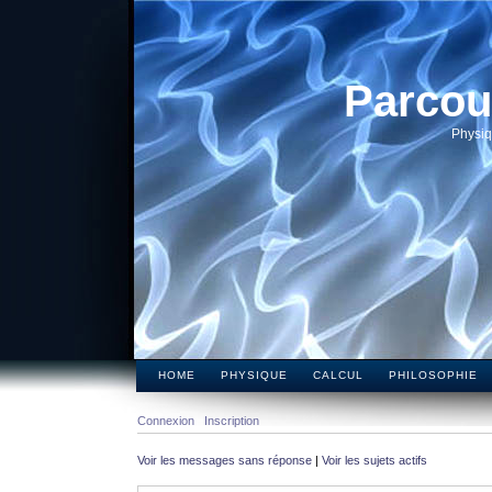
Parcou
Physiq
HOME
PHYSIQUE
CALCUL
PHILOSOPHIE
Connexion
Inscription
Voir les messages sans réponse
|
Voir les sujets actifs