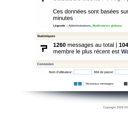
Ces données sont basées sur l
minutes
Légende ::
Administrateurs
,
Modérateurs globaux
Statistiques
1260
messages au total |
10
membre le plus récent est
W
Connexion
Nom d’utilisateur:
Mot de passe:
Nouveaux messages
Copyright 2006-200