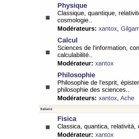
Physique
Classique, quantique, relativit
cosmologie..
Modérateurs:
xantox
,
Gilga
Calcul
Sciences de l'information, co
calculabilité..
Modérateur:
xantox
Philosophie
Philosophie de l'esprit, épist
philosophie des sciences..
Modérateurs:
xantox
,
Ache
Italiano
Fisica
Classica, quantica, relatività,
Modérateur:
xantox