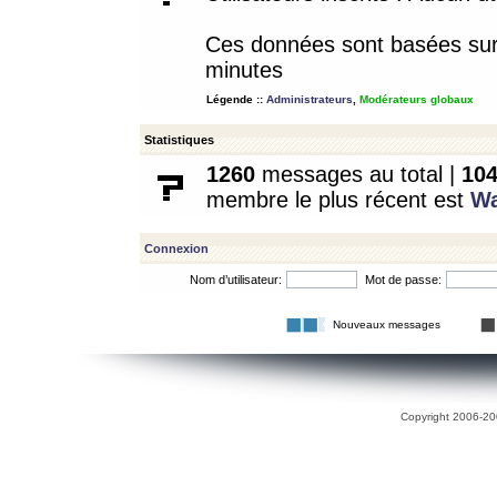
Ces données sont basées sur l
minutes
Légende ::
Administrateurs
,
Modérateurs globaux
Statistiques
1260
messages au total |
10
membre le plus récent est
W
Connexion
Nom d’utilisateur:
Mot de passe:
Nouveaux messages
Copyright 2006-200