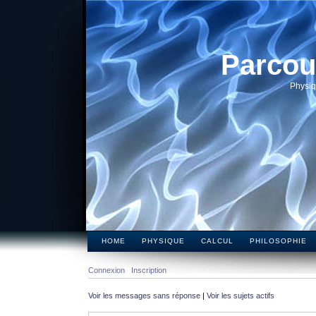
Parcou
Physiq
HOME
PHYSIQUE
CALCUL
PHILOSOPHIE
Connexion
Inscription
Voir les messages sans réponse
|
Voir les sujets actifs