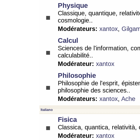
Physique
Classique, quantique, relativit
cosmologie..
Modérateurs:
xantox
,
Gilga
Calcul
Sciences de l'information, co
calculabilité..
Modérateur:
xantox
Philosophie
Philosophie de l'esprit, épist
philosophie des sciences..
Modérateurs:
xantox
,
Ache
Italiano
Fisica
Classica, quantica, relatività,
Modérateur:
xantox