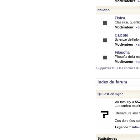
Modérateurs:
x
Italiano
Fisica
Classica, quantic
Modérateur:
xa
Calcolo
Scienze dell'info
Modérateur:
xa
Filosofia
Filosofia della m
Modérateur:
xa
Supprimer tous les cookies du
Index du forum
Qui est en ligne
Au total il y a
55
Le nombre maximu
Utilisateurs inscr
Ces données sont
Légende ::
Admin
Statistiques