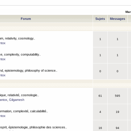
Mar
Forum
Sujets
Messages
m, relativity, cosmology..
1
1
ntox
, complexity, computability..
1
1
ntox
nd, epistemology, philosophy of science..
0
0
ntox
que, relativité, cosmologie..
61
595
antox
,
Gilgamesh
ormation, complexité, calculabilité..
4
19
ntox
esprit, épistemologie, philosophie des sciences..
16
94