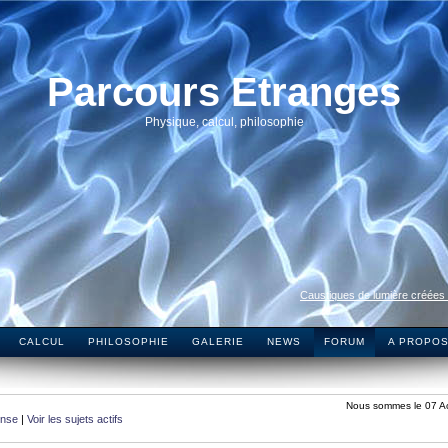
Parcours Etranges
Physique, calcul, philosophie
Caustiques de lumière créées
CALCUL
PHILOSOPHIE
GALERIE
NEWS
FORUM
A PROPO
Nous sommes le 07 A
onse
|
Voir les sujets actifs