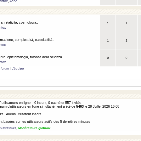
antox
,
Ache
a, relatività, cosmologia..
1
1
ntox
rmazione, complessità, calcolabilità..
1
1
ntox
ente, epistemologia, filosofia della scienza..
0
0
ntox
 forum
|
L’équipe
7
utilisateurs en ligne :: 0 inscrit, 0 caché et 557 invités
m d’utilisateurs en ligne simultanément a été de
5463
le 29 Juillet 2026 16:08
its : Aucun utilisateur inscrit
 basées sur les utilisateurs actifs des 5 dernières minutes
istrateurs
,
Modérateurs globaux