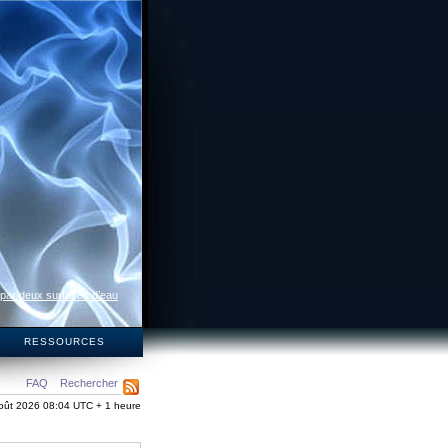
 par deux surfaces d’eau
S
RESSOURCES
FAQ
Rechercher
oût 2026 08:04 UTC + 1 heure