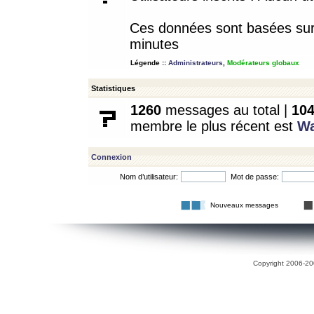
Ces données sont basées sur l
minutes
Légende ::
Administrateurs
,
Modérateurs globaux
Statistiques
1260
messages au total |
10
membre le plus récent est
W
Connexion
Nom d’utilisateur:
Mot de passe:
Nouveaux messages
Copyright 2006-200