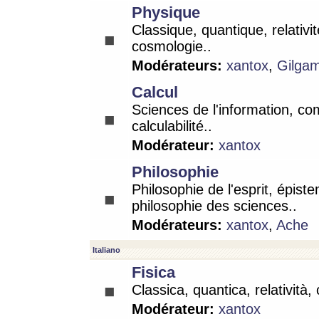
Physique
Classique, quantique, relativit
cosmologie..
Modérateurs:
xantox
,
Gilga
Calcul
Sciences de l'information, co
calculabilité..
Modérateur:
xantox
Philosophie
Philosophie de l'esprit, épist
philosophie des sciences..
Modérateurs:
xantox
,
Ache
Italiano
Fisica
Classica, quantica, relatività,
Modérateur:
xantox