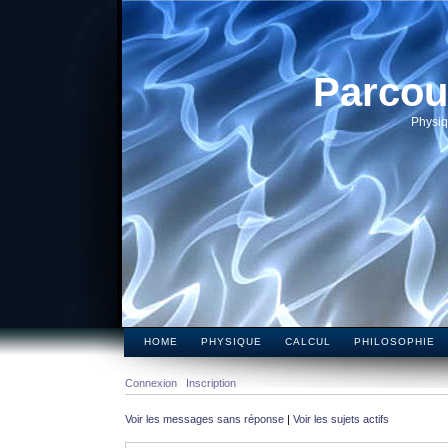
Parcou
Physiq
HOME
PHYSIQUE
CALCUL
PHILOSOPHIE
Connexion
Inscription
Voir les messages sans réponse
|
Voir les sujets actifs