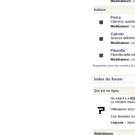
Modérateurs:
x
Italiano
Fisica
Classica, quantic
Modérateur:
xa
Calcolo
Scienze dell'info
Modérateur:
xa
Filosofia
Filosofia della m
Modérateur:
xa
Supprimer tous les cookies du
Index du forum
Qui est en ligne
Au total il y a
62
Le nombre maximu
Utilisateurs inscr
Ces données sont
Légende ::
Admin
Statistiques