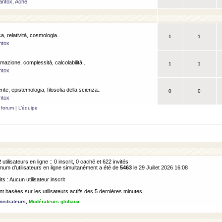
antox
,
Ache
a, relatività, cosmologia..
1
1
ntox
rmazione, complessità, calcolabilità..
1
1
ntox
ente, epistemologia, filosofia della scienza..
0
0
ntox
 forum
|
L’équipe
2
utilisateurs en ligne :: 0 inscrit, 0 caché et 622 invités
m d’utilisateurs en ligne simultanément a été de
5463
le 29 Juillet 2026 16:08
its : Aucun utilisateur inscrit
 basées sur les utilisateurs actifs des 5 dernières minutes
istrateurs
,
Modérateurs globaux