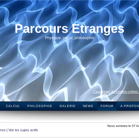
Parcours Etranges
Physique, calcul, philosophie
Caustiques de lumière créées
CALCUL
PHILOSOPHIE
GALERIE
NEWS
FORUM
A PROPO
Nous sommes le 07 A
onse
|
Voir les sujets actifs