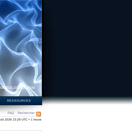
 par deux surfaces d’eau
S
RESSOURCES
FAQ
Rechercher
oût 2026 15:28 UTC + 1 heure