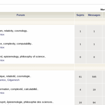
Mar
Forum
Sujets
Messages
m, relativity, cosmology..
1
1
ntox
, complexity, computability..
1
1
ntox
nd, epistemology, philosophy of science..
0
0
ntox
que, relativité, cosmologie..
61
595
antox
,
Gilgamesh
ormation, complexité, calculabilité..
4
19
ntox
esprit, épistemologie, philosophie des sciences..
16
94