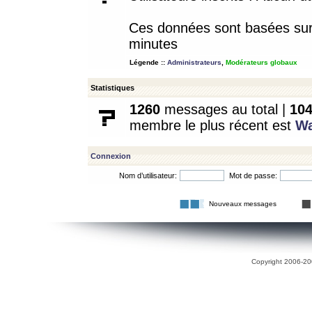
Ces données sont basées sur l
minutes
Légende ::
Administrateurs
,
Modérateurs globaux
Statistiques
1260
messages au total |
10
membre le plus récent est
W
Connexion
Nom d’utilisateur:
Mot de passe:
Nouveaux messages
Copyright 2006-200