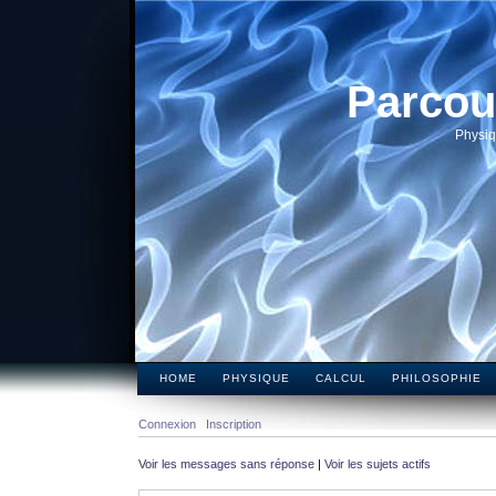
Parcou
Physiq
HOME
PHYSIQUE
CALCUL
PHILOSOPHIE
Connexion
Inscription
Voir les messages sans réponse
|
Voir les sujets actifs