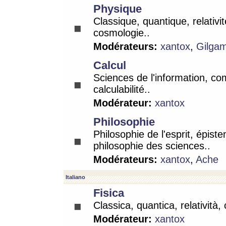
Physique
Classique, quantique, relativit
cosmologie..
Modérateurs:
xantox
,
Gilga
Calcul
Sciences de l'information, co
calculabilité..
Modérateur:
xantox
Philosophie
Philosophie de l'esprit, épist
philosophie des sciences..
Modérateurs:
xantox
,
Ache
Italiano
Fisica
Classica, quantica, relatività,
Modérateur:
xantox