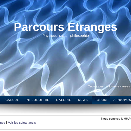
Parcours Etranges
Physique, calcul, philosophie
Caustiques de lumière créées
CALCUL
PHILOSOPHIE
GALERIE
NEWS
FORUM
A PROPO
Nous sommes le 06 A
onse
|
Voir les sujets actifs