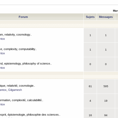
Mar
Forum
Sujets
Messages
m, relativity, cosmology..
1
1
ntox
, complexity, computability..
1
1
ntox
nd, epistemology, philosophy of science..
0
0
ntox
que, relativité, cosmologie..
61
595
antox
,
Gilgamesh
ormation, complexité, calculabilité..
4
19
ntox
esprit, épistemologie, philosophie des sciences..
16
94