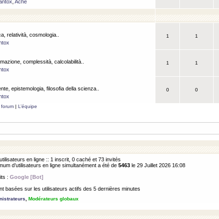
antox
,
Ache
a, relatività, cosmologia..
1
1
ntox
rmazione, complessità, calcolabilità..
1
1
ntox
ente, epistemologia, filosofia della scienza..
0
0
ntox
 forum
|
L’équipe
utilisateurs en ligne :: 1 inscrit, 0 caché et 73 invités
m d’utilisateurs en ligne simultanément a été de
5463
le 29 Juillet 2026 16:08
its :
Google [Bot]
 basées sur les utilisateurs actifs des 5 dernières minutes
istrateurs
,
Modérateurs globaux