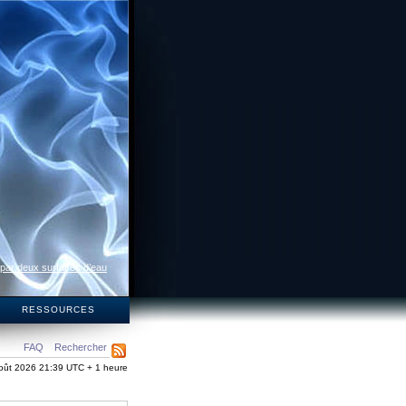
 par deux surfaces d’eau
S
RESSOURCES
FAQ
Rechercher
oût 2026 21:39 UTC + 1 heure