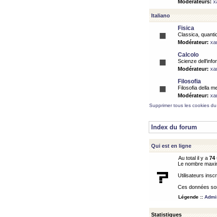
Modérateurs:
x
Italiano
Fisica
Classica, quantic
Modérateur:
xa
Calcolo
Scienze dell'info
Modérateur:
xa
Filosofia
Filosofia della m
Modérateur:
xa
Supprimer tous les cookies du
Index du forum
Qui est en ligne
Au total il y a
74
Le nombre maximu
Utilisateurs inscr
Ces données sont
Légende ::
Admin
Statistiques