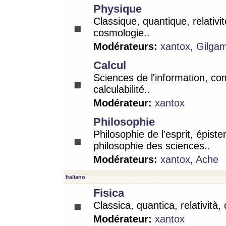
Physique
Classique, quantique, relativit
cosmologie..
Modérateurs:
xantox
,
Gilga
Calcul
Sciences de l'information, co
calculabilité..
Modérateur:
xantox
Philosophie
Philosophie de l'esprit, épist
philosophie des sciences..
Modérateurs:
xantox
,
Ache
Italiano
Fisica
Classica, quantica, relatività,
Modérateur:
xantox