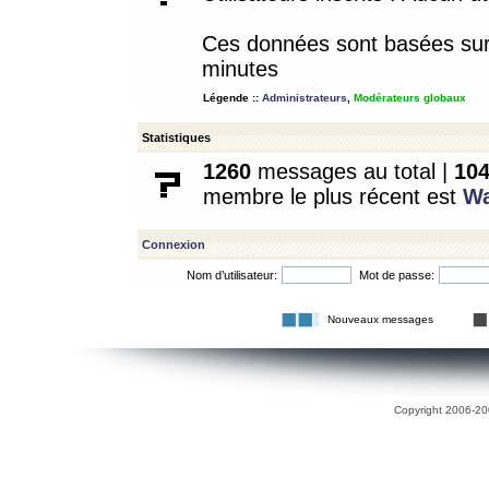
Ces données sont basées sur l
minutes
Légende ::
Administrateurs
,
Modérateurs globaux
Statistiques
1260
messages au total |
10
membre le plus récent est
W
Connexion
Nom d’utilisateur:
Mot de passe:
Nouveaux messages
Copyright 2006-200