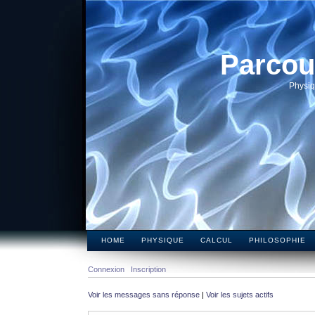
Parcou
Physiq
HOME
PHYSIQUE
CALCUL
PHILOSOPHIE
Connexion
Inscription
Voir les messages sans réponse
|
Voir les sujets actifs