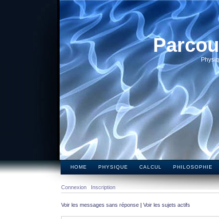
Parcou
Physiq
HOME
PHYSIQUE
CALCUL
PHILOSOPHIE
Connexion
Inscription
Voir les messages sans réponse
|
Voir les sujets actifs