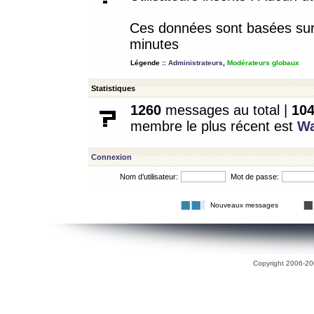
Ces données sont basées sur l
minutes
Légende ::
Administrateurs
,
Modérateurs globaux
Statistiques
1260
messages au total |
10
membre le plus récent est
W
Connexion
Nom d’utilisateur:
Mot de passe:
Nouveaux messages
Copyright 2006-200