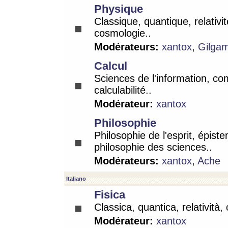
Physique
Classique, quantique, relativit
cosmologie..
Modérateurs:
xantox
,
Gilga
Calcul
Sciences de l'information, co
calculabilité..
Modérateur:
xantox
Philosophie
Philosophie de l'esprit, épist
philosophie des sciences..
Modérateurs:
xantox
,
Ache
Italiano
Fisica
Classica, quantica, relatività,
Modérateur:
xantox