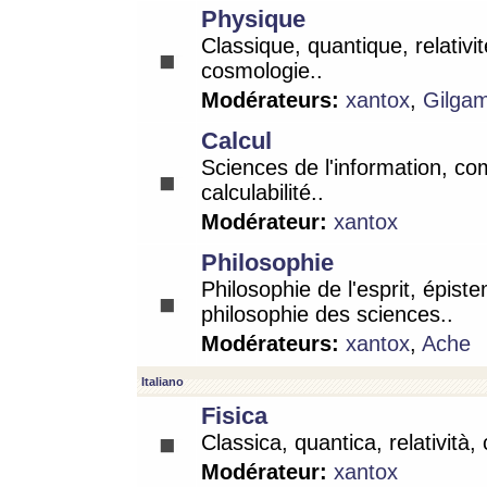
Physique
Classique, quantique, relativit
cosmologie..
Modérateurs:
xantox
,
Gilga
Calcul
Sciences de l'information, co
calculabilité..
Modérateur:
xantox
Philosophie
Philosophie de l'esprit, épist
philosophie des sciences..
Modérateurs:
xantox
,
Ache
Italiano
Fisica
Classica, quantica, relatività,
Modérateur:
xantox