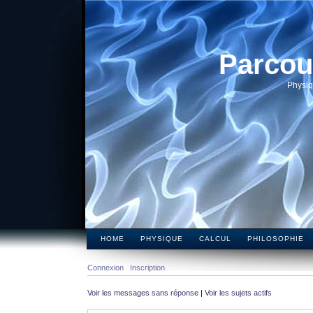
Parcou
Physiq
HOME
PHYSIQUE
CALCUL
PHILOSOPHIE
Connexion
Inscription
Voir les messages sans réponse
|
Voir les sujets actifs