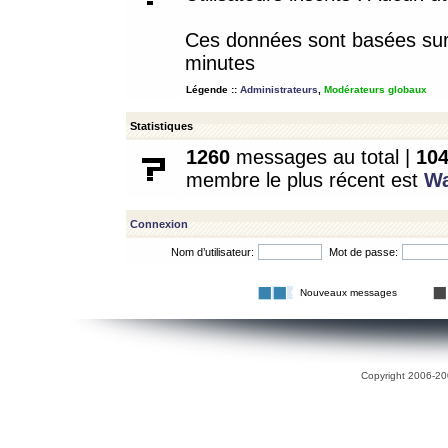
Ces données sont basées sur l
minutes
Légende ::
Administrateurs
,
Modérateurs globaux
Statistiques
1260
messages au total |
10
membre le plus récent est
W
Connexion
Nom d’utilisateur:
Mot de passe:
Nouveaux messages
Copyright 2006-200