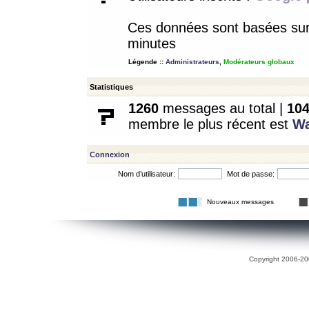
Ces données sont basées sur l
minutes
Légende ::
Administrateurs
,
Modérateurs globaux
Statistiques
1260
messages au total |
10
membre le plus récent est
W
Connexion
Nom d’utilisateur:
Mot de passe:
Nouveaux messages
Copyright 2006-200