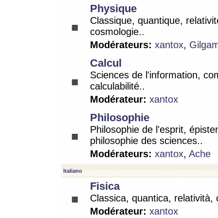
Physique
Classique, quantique, relativit
cosmologie..
Modérateurs:
xantox
,
Gilga
Calcul
Sciences de l'information, co
calculabilité..
Modérateur:
xantox
Philosophie
Philosophie de l'esprit, épist
philosophie des sciences..
Modérateurs:
xantox
,
Ache
Italiano
Fisica
Classica, quantica, relatività,
Modérateur:
xantox