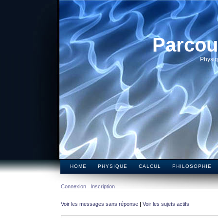
Parcou
Physiq
HOME
PHYSIQUE
CALCUL
PHILOSOPHIE
Connexion
Inscription
Voir les messages sans réponse
|
Voir les sujets actifs