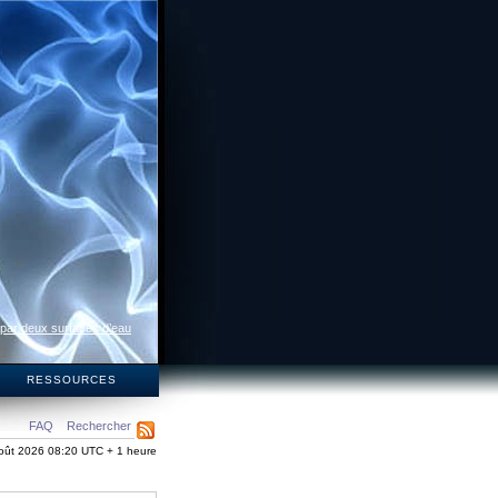
 par deux surfaces d’eau
S
RESSOURCES
FAQ
Rechercher
oût 2026 08:20 UTC + 1 heure