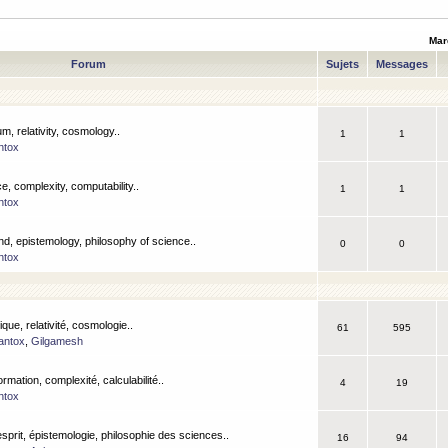
Mar
Forum
Sujets
Messages
m, relativity, cosmology..
1
1
ntox
, complexity, computability..
1
1
ntox
nd, epistemology, philosophy of science..
0
0
ntox
que, relativité, cosmologie..
61
595
antox
,
Gilgamesh
ormation, complexité, calculabilité..
4
19
ntox
esprit, épistemologie, philosophie des sciences..
16
94