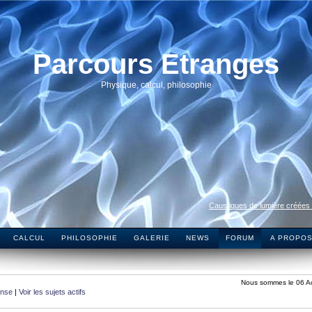
Parcours Etranges
Physique, calcul, philosophie
Caustiques de lumière créées
CALCUL
PHILOSOPHIE
GALERIE
NEWS
FORUM
A PROPO
Nous sommes le 06 A
onse
|
Voir les sujets actifs