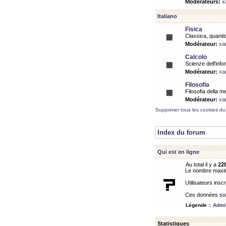
Modérateurs:
x
Italiano
Fisica
Classica, quantic
Modérateur:
xa
Calcolo
Scienze dell'info
Modérateur:
xa
Filosofia
Filosofia della m
Modérateur:
xa
Supprimer tous les cookies du
Index du forum
Qui est en ligne
Au total il y a
22
Le nombre maximu
Utilisateurs inscr
Ces données sont
Légende ::
Admin
Statistiques