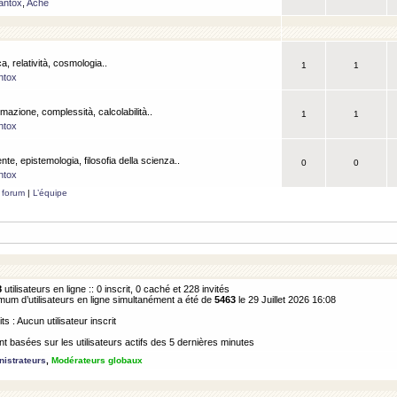
antox
,
Ache
a, relatività, cosmologia..
1
1
ntox
rmazione, complessità, calcolabilità..
1
1
ntox
ente, epistemologia, filosofia della scienza..
0
0
ntox
 forum
|
L’équipe
8
utilisateurs en ligne :: 0 inscrit, 0 caché et 228 invités
m d’utilisateurs en ligne simultanément a été de
5463
le 29 Juillet 2026 16:08
its : Aucun utilisateur inscrit
 basées sur les utilisateurs actifs des 5 dernières minutes
istrateurs
,
Modérateurs globaux