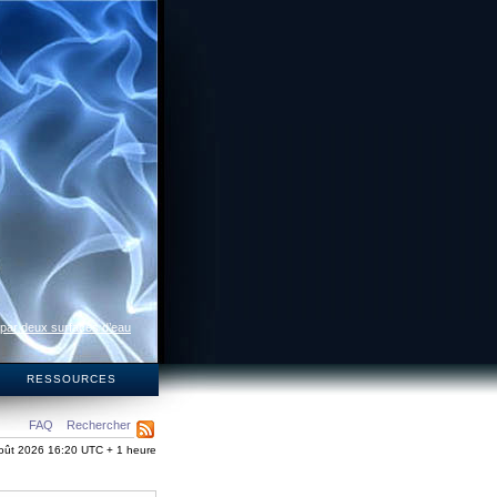
 par deux surfaces d’eau
S
RESSOURCES
FAQ
Rechercher
oût 2026 16:20 UTC + 1 heure