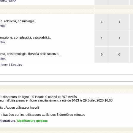
antox
,
Ache
a, relatività, cosmologia..
1
1
ntox
rmazione, complessità, calcolabilità..
1
1
ntox
ente, epistemologia, filosofia della scienza..
0
0
ntox
 forum
|
L’équipe
7
utilisateurs en ligne :: 0 inscrit, 0 caché et 207 invités
m d’utilisateurs en ligne simultanément a été de
5463
le 29 Juillet 2026 16:08
its : Aucun utilisateur inscrit
 basées sur les utilisateurs actifs des 5 dernières minutes
istrateurs
,
Modérateurs globaux