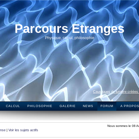
Parcours Etranges
Physique, calcul, philosophie
Caustiques de lumière créées
CALCUL
PHILOSOPHIE
GALERIE
NEWS
FORUM
A PROPO
Nous sommes le 08 A
onse
|
Voir les sujets actifs