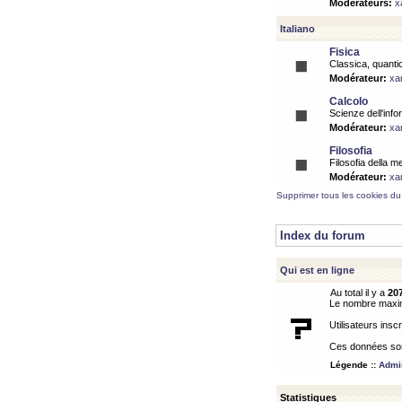
Modérateurs:
x
Italiano
Fisica
Classica, quantic
Modérateur:
xa
Calcolo
Scienze dell'info
Modérateur:
xa
Filosofia
Filosofia della m
Modérateur:
xa
Supprimer tous les cookies du
Index du forum
Qui est en ligne
Au total il y a
20
Le nombre maximu
Utilisateurs inscr
Ces données sont
Légende ::
Admin
Statistiques