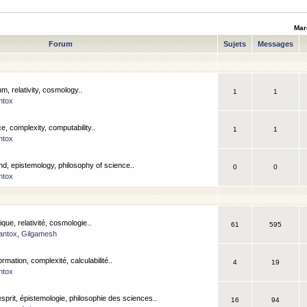
Mar
Forum
Sujets
Messages
m, relativity, cosmology..
1
1
ntox
, complexity, computability..
1
1
ntox
nd, epistemology, philosophy of science..
0
0
ntox
que, relativité, cosmologie..
61
595
antox
,
Gilgamesh
ormation, complexité, calculabilité..
4
19
ntox
esprit, épistemologie, philosophie des sciences..
16
94