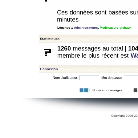
Ces données sont basées sur l
minutes
Légende ::
Administrateurs
,
Modérateurs globaux
Statistiques
1260
messages au total |
10
membre le plus récent est
W
Connexion
Nom d’utilisateur:
Mot de passe:
Nouveaux messages
Copyright 2006-200