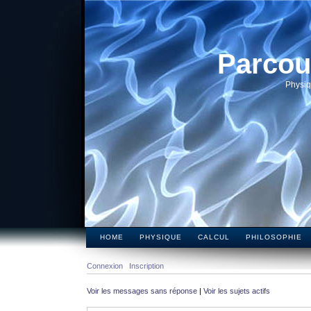
Parcou
Physiq
HOME
PHYSIQUE
CALCUL
PHILOSOPHIE
Connexion
Inscription
Voir les messages sans réponse
|
Voir les sujets actifs