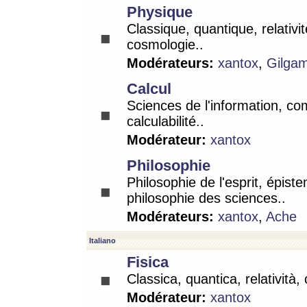
Physique
Classique, quantique, relativit
cosmologie..
Modérateurs:
xantox
,
Gilga
Calcul
Sciences de l'information, co
calculabilité..
Modérateur:
xantox
Philosophie
Philosophie de l'esprit, épist
philosophie des sciences..
Modérateurs:
xantox
,
Ache
Italiano
Fisica
Classica, quantica, relatività,
Modérateur:
xantox