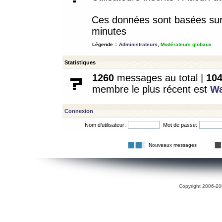
Ces données sont basées sur l
minutes
Légende ::
Administrateurs
,
Modérateurs globaux
Statistiques
1260
messages au total |
10
membre le plus récent est
W
Connexion
Nom d’utilisateur:
Mot de passe:
Nouveaux messages
Copyright 2006-200