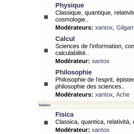
Physique
Classique, quantique, relativit
cosmologie..
Modérateurs:
xantox
,
Gilga
Calcul
Sciences de l'information, co
calculabilité..
Modérateur:
xantox
Philosophie
Philosophie de l'esprit, épist
philosophie des sciences..
Modérateurs:
xantox
,
Ache
Italiano
Fisica
Classica, quantica, relatività,
Modérateur:
xantox