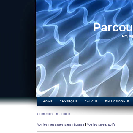
Parcou
Physiq
HOME
PHYSIQUE
CALCUL
PHILOSOPHIE
Connexion
Inscription
Voir les messages sans réponse
|
Voir les sujets actifs