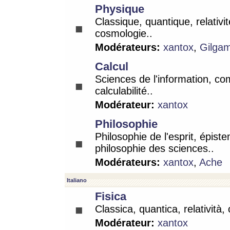
Physique
Classique, quantique, relativit
cosmologie..
Modérateurs:
xantox
,
Gilga
Calcul
Sciences de l'information, co
calculabilité..
Modérateur:
xantox
Philosophie
Philosophie de l'esprit, épist
philosophie des sciences..
Modérateurs:
xantox
,
Ache
Italiano
Fisica
Classica, quantica, relatività,
Modérateur:
xantox