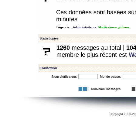
Ces données sont basées sur l
minutes
Légende ::
Administrateurs
,
Modérateurs globaux
Statistiques
1260
messages au total |
10
membre le plus récent est
W
Connexion
Nom d’utilisateur:
Mot de passe:
Nouveaux messages
Copyright 2006-200