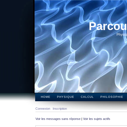
Parcou
Physiq
HOME
PHYSIQUE
CALCUL
PHILOSOPHIE
Connexion
Inscription
Voir les messages sans réponse
|
Voir les sujets actifs