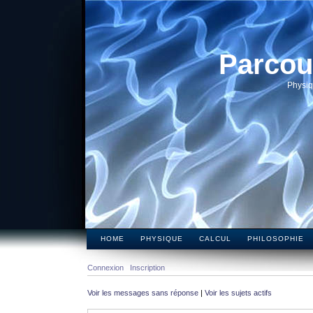
Parcou
Physiq
HOME
PHYSIQUE
CALCUL
PHILOSOPHIE
Connexion
Inscription
Voir les messages sans réponse
|
Voir les sujets actifs