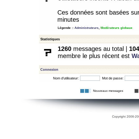
Ces données sont basées sur l
minutes
Légende ::
Administrateurs
,
Modérateurs globaux
Statistiques
1260
messages au total |
10
membre le plus récent est
W
Connexion
Nom d’utilisateur:
Mot de passe:
Nouveaux messages
Copyright 2006-200