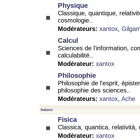
Physique
Classique, quantique, relativit
cosmologie..
Modérateurs:
xantox
,
Gilga
Calcul
Sciences de l'information, co
calculabilité..
Modérateur:
xantox
Philosophie
Philosophie de l'esprit, épist
philosophie des sciences..
Modérateurs:
xantox
,
Ache
Italiano
Fisica
Classica, quantica, relatività,
Modérateur:
xantox