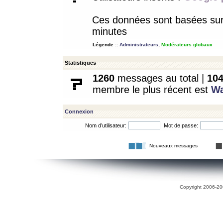
Ces données sont basées sur l
minutes
Légende ::
Administrateurs
,
Modérateurs globaux
Statistiques
1260
messages au total |
10
membre le plus récent est
W
Connexion
Nom d’utilisateur:
Mot de passe:
Nouveaux messages
Copyright 2006-200