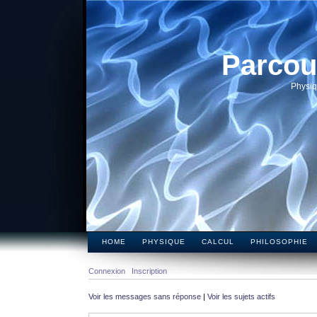
Parcou
Physiq
HOME
PHYSIQUE
CALCUL
PHILOSOPHIE
Connexion
Inscription
Voir les messages sans réponse
|
Voir les sujets actifs