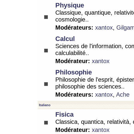
Physique
Classique, quantique, relativit
cosmologie..
Modérateurs:
xantox
,
Gilga
Calcul
Sciences de l'information, co
calculabilité..
Modérateur:
xantox
Philosophie
Philosophie de l'esprit, épist
philosophie des sciences..
Modérateurs:
xantox
,
Ache
Italiano
Fisica
Classica, quantica, relatività,
Modérateur:
xantox