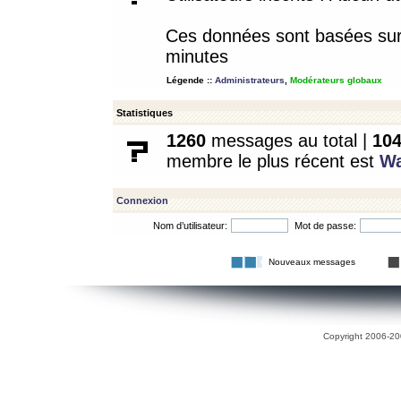
Ces données sont basées sur l
minutes
Légende ::
Administrateurs
,
Modérateurs globaux
Statistiques
1260
messages au total |
10
membre le plus récent est
W
Connexion
Nom d’utilisateur:
Mot de passe:
Nouveaux messages
Copyright 2006-200