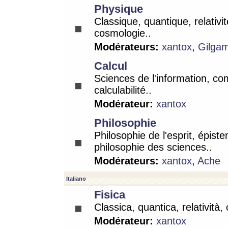
Physique
Classique, quantique, relativit
cosmologie..
Modérateurs:
xantox
,
Gilga
Calcul
Sciences de l'information, co
calculabilité..
Modérateur:
xantox
Philosophie
Philosophie de l'esprit, épist
philosophie des sciences..
Modérateurs:
xantox
,
Ache
Italiano
Fisica
Classica, quantica, relatività,
Modérateur:
xantox