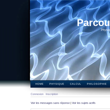
Parcou
Physiq
HOME
PHYSIQUE
CALCUL
PHILOSOPHIE
Connexion
Inscription
Voir les messages sans réponse
|
Voir les sujets actifs