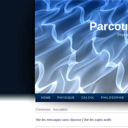
Parcou
Physiq
HOME
PHYSIQUE
CALCUL
PHILOSOPHIE
Connexion
Inscription
Voir les messages sans réponse
|
Voir les sujets actifs