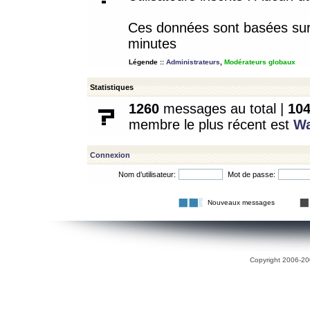
Ces données sont basées sur l
minutes
Légende ::
Administrateurs
,
Modérateurs globaux
Statistiques
1260
messages au total |
10
membre le plus récent est
W
Connexion
Nom d’utilisateur:
Mot de passe:
Nouveaux messages
Copyright 2006-200