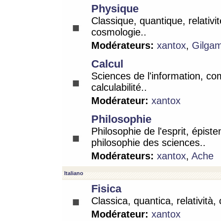
Physique
Classique, quantique, relativit
cosmologie..
Modérateurs:
xantox
,
Gilga
Calcul
Sciences de l'information, co
calculabilité..
Modérateur:
xantox
Philosophie
Philosophie de l'esprit, épist
philosophie des sciences..
Modérateurs:
xantox
,
Ache
Italiano
Fisica
Classica, quantica, relatività,
Modérateur:
xantox