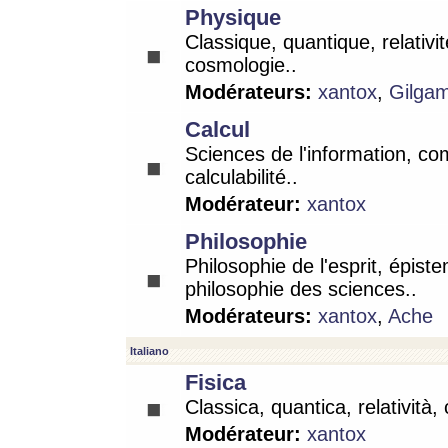
Physique
Classique, quantique, relativit
cosmologie..
Modérateurs:
xantox
,
Gilga
Calcul
Sciences de l'information, co
calculabilité..
Modérateur:
xantox
Philosophie
Philosophie de l'esprit, épist
philosophie des sciences..
Modérateurs:
xantox
,
Ache
Italiano
Fisica
Classica, quantica, relatività,
Modérateur:
xantox