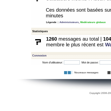
Ces données sont basées sur l
minutes
Légende ::
Administrateurs
,
Modérateurs globaux
Statistiques
1260
messages au total |
10
membre le plus récent est
W
Connexion
Nom d’utilisateur:
Mot de passe:
Nouveaux messages
Copyright 2006-200