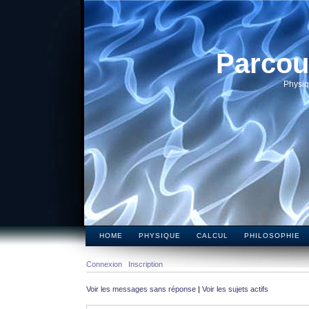
Parcou
Physiq
HOME
PHYSIQUE
CALCUL
PHILOSOPHIE
Connexion
Inscription
Voir les messages sans réponse
|
Voir les sujets actifs