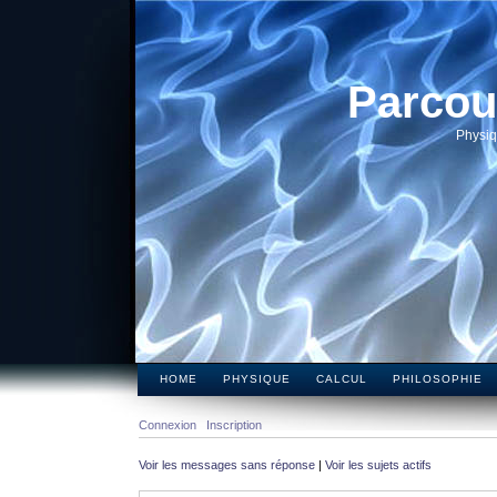
Parcou
Physiq
HOME
PHYSIQUE
CALCUL
PHILOSOPHIE
Connexion
Inscription
Voir les messages sans réponse
|
Voir les sujets actifs