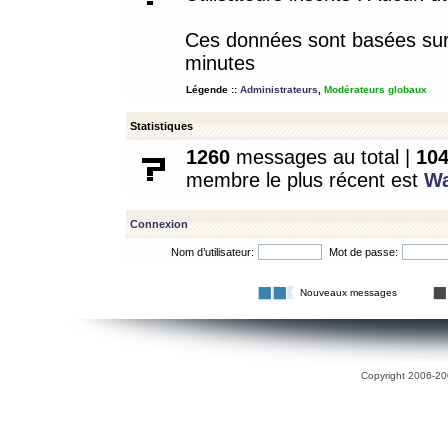
Ces données sont basées sur l
minutes
Légende ::
Administrateurs
,
Modérateurs globaux
Statistiques
1260
messages au total |
10
membre le plus récent est
W
Connexion
Nom d’utilisateur:
Mot de passe:
Nouveaux messages
Copyright 2006-200