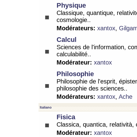
Physique
Classique, quantique, relativit
cosmologie..
Modérateurs:
xantox
,
Gilga
Calcul
Sciences de l'information, co
calculabilité..
Modérateur:
xantox
Philosophie
Philosophie de l'esprit, épist
philosophie des sciences..
Modérateurs:
xantox
,
Ache
Italiano
Fisica
Classica, quantica, relatività,
Modérateur:
xantox