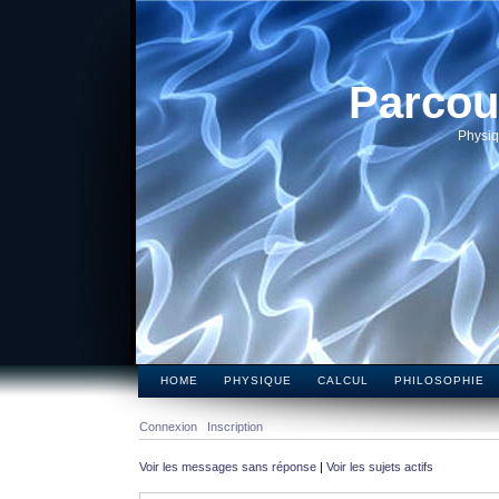
Parcou
Physiq
HOME
PHYSIQUE
CALCUL
PHILOSOPHIE
Connexion
Inscription
Voir les messages sans réponse
|
Voir les sujets actifs