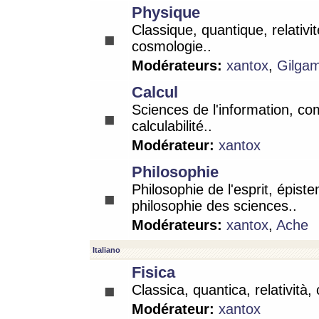
Physique
Classique, quantique, relativit
cosmologie..
Modérateurs:
xantox
,
Gilga
Calcul
Sciences de l'information, co
calculabilité..
Modérateur:
xantox
Philosophie
Philosophie de l'esprit, épist
philosophie des sciences..
Modérateurs:
xantox
,
Ache
Italiano
Fisica
Classica, quantica, relatività,
Modérateur:
xantox