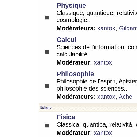
Physique
Classique, quantique, relativit
cosmologie..
Modérateurs:
xantox
,
Gilga
Calcul
Sciences de l'information, co
calculabilité..
Modérateur:
xantox
Philosophie
Philosophie de l'esprit, épist
philosophie des sciences..
Modérateurs:
xantox
,
Ache
Italiano
Fisica
Classica, quantica, relatività,
Modérateur:
xantox