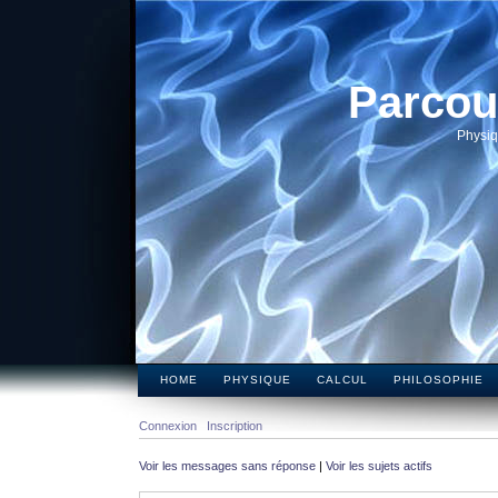
Parcou
Physiq
HOME
PHYSIQUE
CALCUL
PHILOSOPHIE
Connexion
Inscription
Voir les messages sans réponse
|
Voir les sujets actifs