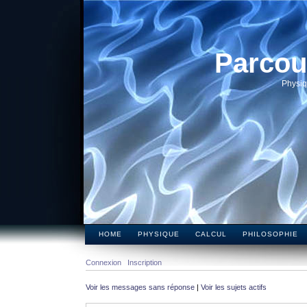
Parcou
Physiq
HOME
PHYSIQUE
CALCUL
PHILOSOPHIE
Connexion
Inscription
Voir les messages sans réponse
|
Voir les sujets actifs