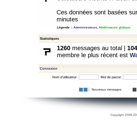
Ces données sont basées sur l
minutes
Légende ::
Administrateurs
,
Modérateurs globaux
Statistiques
1260
messages au total |
10
membre le plus récent est
W
Connexion
Nom d’utilisateur:
Mot de passe:
Nouveaux messages
Copyright 2006-200