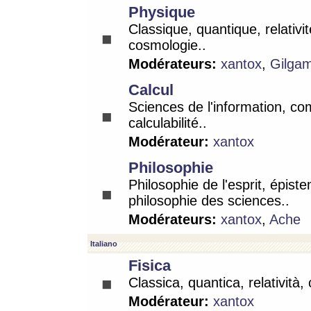
Physique
Classique, quantique, relativit
cosmologie..
Modérateurs:
xantox
,
Gilga
Calcul
Sciences de l'information, co
calculabilité..
Modérateur:
xantox
Philosophie
Philosophie de l'esprit, épist
philosophie des sciences..
Modérateurs:
xantox
,
Ache
Italiano
Fisica
Classica, quantica, relatività,
Modérateur:
xantox