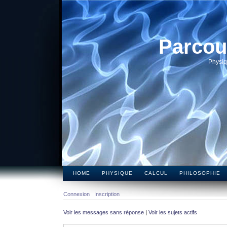
Parcou
Physiq
HOME
PHYSIQUE
CALCUL
PHILOSOPHIE
Connexion
Inscription
Voir les messages sans réponse
|
Voir les sujets actifs