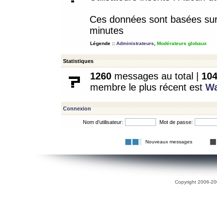
Ces données sont basées sur l
minutes
Légende ::
Administrateurs
,
Modérateurs globaux
Statistiques
1260
messages au total |
10
membre le plus récent est
W
Connexion
Nom d’utilisateur:
Mot de passe:
Nouveaux messages
Copyright 2006-200