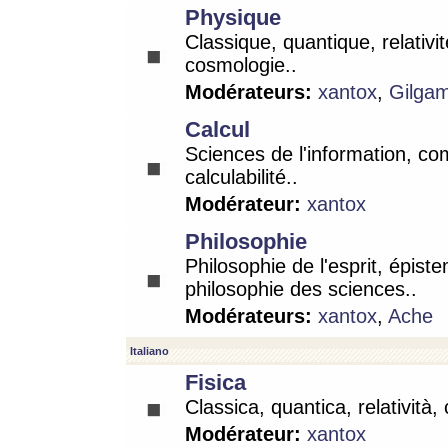
Physique
Classique, quantique, relativit
cosmologie..
Modérateurs:
xantox
,
Gilga
Calcul
Sciences de l'information, co
calculabilité..
Modérateur:
xantox
Philosophie
Philosophie de l'esprit, épist
philosophie des sciences..
Modérateurs:
xantox
,
Ache
Italiano
Fisica
Classica, quantica, relatività,
Modérateur:
xantox