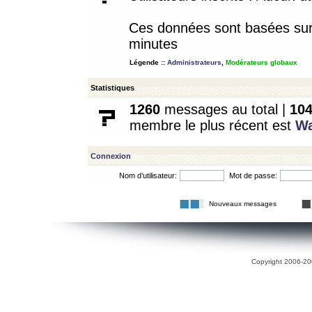
Ces données sont basées sur l
minutes
Légende ::
Administrateurs
,
Modérateurs globaux
Statistiques
1260
messages au total |
10
membre le plus récent est
W
Connexion
Nom d’utilisateur:
Mot de passe:
Nouveaux messages
Copyright 2006-200