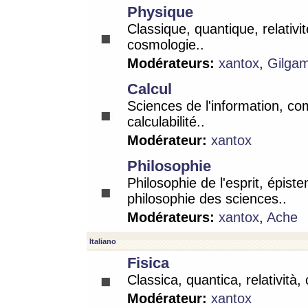
Physique
Classique, quantique, relativit
cosmologie..
Modérateurs:
xantox
,
Gilga
Calcul
Sciences de l'information, co
calculabilité..
Modérateur:
xantox
Philosophie
Philosophie de l'esprit, épist
philosophie des sciences..
Modérateurs:
xantox
,
Ache
Italiano
Fisica
Classica, quantica, relatività,
Modérateur:
xantox