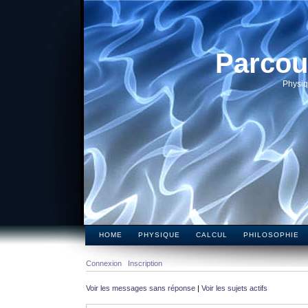
Parcou
Physiq
HOME
PHYSIQUE
CALCUL
PHILOSOPHIE
Connexion
Inscription
Voir les messages sans réponse
|
Voir les sujets actifs