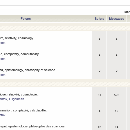
Mar
Forum
Sujets
Messages
m, relativity, cosmology..
1
1
ntox
, complexity, computability..
1
1
ntox
nd, epistemology, philosophy of science..
0
0
ntox
que, relativité, cosmologie..
61
595
antox
,
Gilgamesh
ormation, complexité, calculabilité..
4
19
ntox
esprit, épistemologie, philosophie des sciences..
16
94