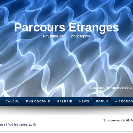
Parcours Etranges
Physique, calcul, philosophie
Caustiques de lumière créées
CALCUL
PHILOSOPHIE
GALERIE
NEWS
FORUM
A PROPO
Nous sommes le 08 A
onse
|
Voir les sujets actifs