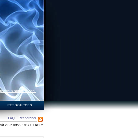
 par deux surfaces d’eau
S
RESSOURCES
FAQ
Rechercher
oût 2026 09:22 UTC + 1 heure