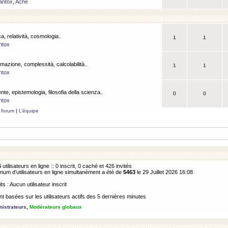
antox
,
Ache
a, relatività, cosmologia..
1
1
ntox
rmazione, complessità, calcolabilità..
1
1
ntox
ente, epistemologia, filosofia della scienza..
0
0
ntox
 forum
|
L’équipe
6
utilisateurs en ligne :: 0 inscrit, 0 caché et 426 invités
m d’utilisateurs en ligne simultanément a été de
5463
le 29 Juillet 2026 16:08
its : Aucun utilisateur inscrit
 basées sur les utilisateurs actifs des 5 dernières minutes
istrateurs
,
Modérateurs globaux