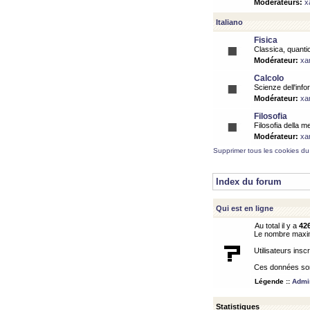
Modérateurs:
x
Italiano
Fisica
Classica, quantic
Modérateur:
xa
Calcolo
Scienze dell'info
Modérateur:
xa
Filosofia
Filosofia della m
Modérateur:
xa
Supprimer tous les cookies du
Index du forum
Qui est en ligne
Au total il y a
42
Le nombre maximu
Utilisateurs inscr
Ces données sont
Légende ::
Admin
Statistiques