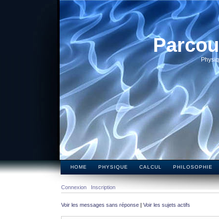
Parcou
Physiq
HOME
PHYSIQUE
CALCUL
PHILOSOPHIE
Connexion
Inscription
Voir les messages sans réponse
|
Voir les sujets actifs