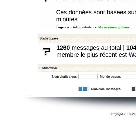
Ces données sont basées sur l
minutes
Légende ::
Administrateurs
,
Modérateurs globaux
Statistiques
1260
messages au total |
10
membre le plus récent est
W
Connexion
Nom d’utilisateur:
Mot de passe:
Nouveaux messages
Copyright 2006-200