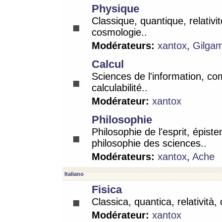
Physique
Classique, quantique, relativit
cosmologie..
Modérateurs:
xantox
,
Gilga
Calcul
Sciences de l'information, co
calculabilité..
Modérateur:
xantox
Philosophie
Philosophie de l'esprit, épist
philosophie des sciences..
Modérateurs:
xantox
,
Ache
Italiano
Fisica
Classica, quantica, relatività,
Modérateur:
xantox