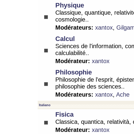
Physique
Classique, quantique, relativit
cosmologie..
Modérateurs:
xantox
,
Gilga
Calcul
Sciences de l'information, co
calculabilité..
Modérateur:
xantox
Philosophie
Philosophie de l'esprit, épist
philosophie des sciences..
Modérateurs:
xantox
,
Ache
Italiano
Fisica
Classica, quantica, relatività,
Modérateur:
xantox