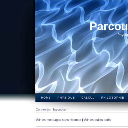
Parcou
Physiq
HOME
PHYSIQUE
CALCUL
PHILOSOPHIE
Connexion
Inscription
Voir les messages sans réponse
|
Voir les sujets actifs