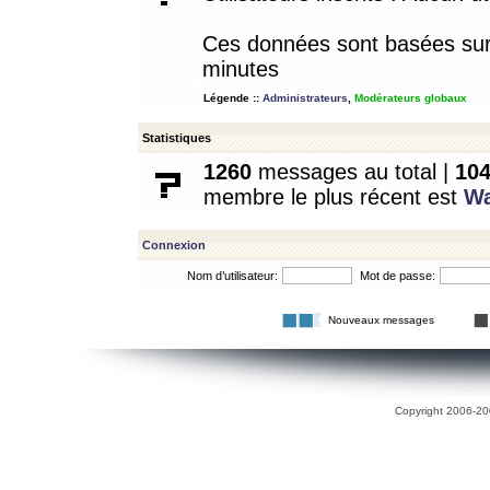
Ces données sont basées sur l
minutes
Légende ::
Administrateurs
,
Modérateurs globaux
Statistiques
1260
messages au total |
10
membre le plus récent est
W
Connexion
Nom d’utilisateur:
Mot de passe:
Nouveaux messages
Copyright 2006-200