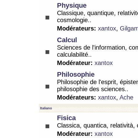
Physique
Classique, quantique, relativit
cosmologie..
Modérateurs:
xantox
,
Gilga
Calcul
Sciences de l'information, co
calculabilité..
Modérateur:
xantox
Philosophie
Philosophie de l'esprit, épist
philosophie des sciences..
Modérateurs:
xantox
,
Ache
Italiano
Fisica
Classica, quantica, relatività,
Modérateur:
xantox