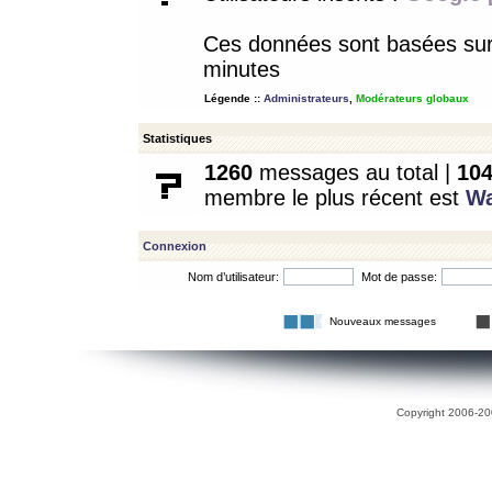
Ces données sont basées sur l
minutes
Légende ::
Administrateurs
,
Modérateurs globaux
Statistiques
1260
messages au total |
10
membre le plus récent est
W
Connexion
Nom d’utilisateur:
Mot de passe:
Nouveaux messages
Copyright 2006-200