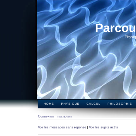
Parcou
Physiq
HOME
PHYSIQUE
CALCUL
PHILOSOPHIE
Connexion
Inscription
Voir les messages sans réponse
|
Voir les sujets actifs