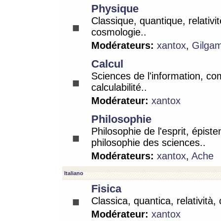
Physique
Classique, quantique, relativit
cosmologie..
Modérateurs:
xantox
,
Gilga
Calcul
Sciences de l'information, co
calculabilité..
Modérateur:
xantox
Philosophie
Philosophie de l'esprit, épist
philosophie des sciences..
Modérateurs:
xantox
,
Ache
Italiano
Fisica
Classica, quantica, relatività,
Modérateur:
xantox