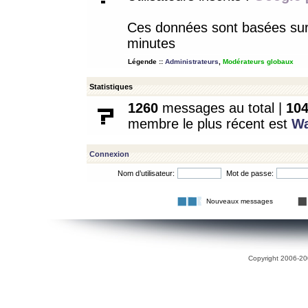
Ces données sont basées sur l
minutes
Légende ::
Administrateurs
,
Modérateurs globaux
Statistiques
1260
messages au total |
10
membre le plus récent est
W
Connexion
Nom d’utilisateur:
Mot de passe:
Nouveaux messages
Copyright 2006-200