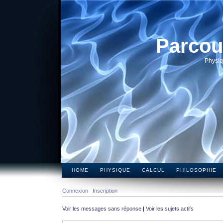
Parcou
Physiq
HOME
PHYSIQUE
CALCUL
PHILOSOPHIE
Connexion
Inscription
Voir les messages sans réponse
|
Voir les sujets actifs