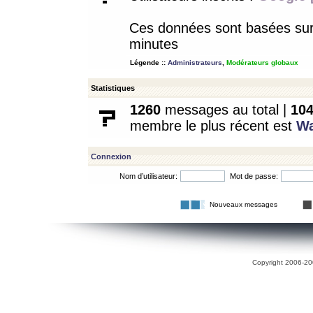
Ces données sont basées sur l
minutes
Légende ::
Administrateurs
,
Modérateurs globaux
Statistiques
1260
messages au total |
10
membre le plus récent est
W
Connexion
Nom d’utilisateur:
Mot de passe:
Nouveaux messages
Copyright 2006-200