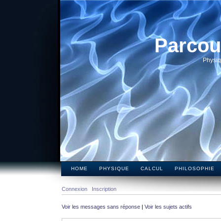
Parcou
Physiq
HOME
PHYSIQUE
CALCUL
PHILOSOPHIE
Connexion
Inscription
Voir les messages sans réponse
|
Voir les sujets actifs