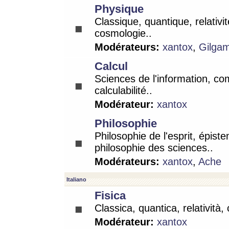
Physique
Classique, quantique, relativit
cosmologie..
Modérateurs:
xantox
,
Gilga
Calcul
Sciences de l'information, co
calculabilité..
Modérateur:
xantox
Philosophie
Philosophie de l'esprit, épist
philosophie des sciences..
Modérateurs:
xantox
,
Ache
Italiano
Fisica
Classica, quantica, relatività,
Modérateur:
xantox