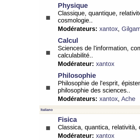
Physique
Classique, quantique, relativit
cosmologie..
Modérateurs:
xantox
,
Gilga
Calcul
Sciences de l'information, co
calculabilité..
Modérateur:
xantox
Philosophie
Philosophie de l'esprit, épist
philosophie des sciences..
Modérateurs:
xantox
,
Ache
Italiano
Fisica
Classica, quantica, relatività,
Modérateur:
xantox