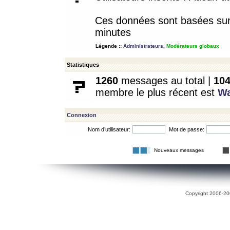
Ces données sont basées sur l
minutes
Légende ::
Administrateurs
,
Modérateurs globaux
Statistiques
1260
messages au total |
10
membre le plus récent est
W
Connexion
Nom d’utilisateur:
Mot de passe:
Nouveaux messages
Copyright 2006-200