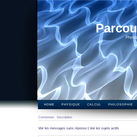
Parcou
Physiq
HOME
PHYSIQUE
CALCUL
PHILOSOPHIE
Connexion
Inscription
Voir les messages sans réponse
|
Voir les sujets actifs